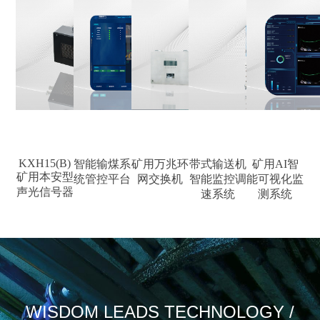
KXH15(B)
智能输煤系
矿用万兆环
带式输送机
矿用AI智
矿用本安型
统管控平台
网交换机
智能监控调
能可视化监
声光信号器
速系统
测系统
WISDOM LEADS TECHNOLOGY /