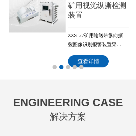
矿用视觉纵撕检测
装置
ZZS127矿用输送带纵向撕
裂图像识别报警装置采用
光学三角原理和回波分析
查看详情
原理成像，使用非接触AI
图像识别技术和激光辅助
测量技术，可自动检测皮
带表面的纵向撕裂故障
ENGINEERING CASE
点。装置集输送带图像实
时显示、输送带纵向撕裂
解决方案
自动分析报警、历史报警
图像存储、前端自动清洁
等功能于一体，设备性能