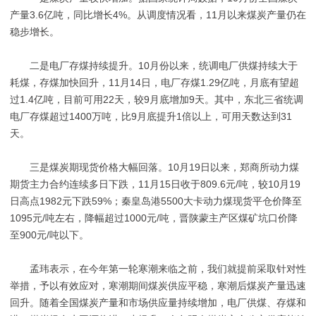
产量3.6亿吨，同比增长4%。从调度情况看，11月以来煤炭产量仍在
稳步增长。
二是电厂存煤持续提升。10月份以来，统调电厂供煤持续大于
耗煤，存煤加快回升，11月14日，电厂存煤1.29亿吨，月底有望超
过1.4亿吨，目前可用22天，较9月底增加9天。其中，东北三省统调
电厂存煤超过1400万吨，比9月底提升1倍以上，可用天数达到31
天。
三是煤炭期现货价格大幅回落。10月19日以来，郑商所动力煤
期货主力合约连续多日下跌，11月15日收于809.6元/吨，较10月19
日高点1982元下跌59%；秦皇岛港5500大卡动力煤现货平仓价降至
1095元/吨左右，降幅超过1000元/吨，晋陕蒙主产区煤矿坑口价降
至900元/吨以下。
孟玮表示，在今年第一轮寒潮来临之前，我们就提前采取针对性
举措，予以有效应对，寒潮期间煤炭供应平稳，寒潮后煤炭产量迅速
回升。随着全国煤炭产量和市场供应量持续增加，电厂供煤、存煤和