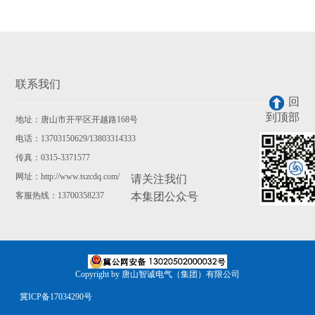
联系我们
回
到顶部
地址：唐山市开平区开越路168号
电话：13703150629/13803314333
传真：0315-3371577
网址：http://www.tszcdq.com/
请关注我们
客服热线：13700358237
本集团公众号
Copyright by 唐山智诚电气（集团）有限公司
冀ICP备17034290号